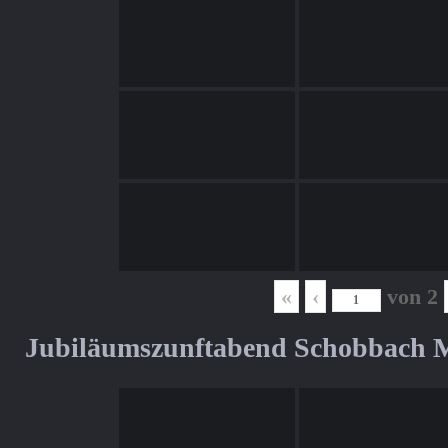
«
‹
von
2
Jubiläumszunftabend Schobbach M