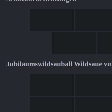
Jubiläumswildsauball Wildsaue v