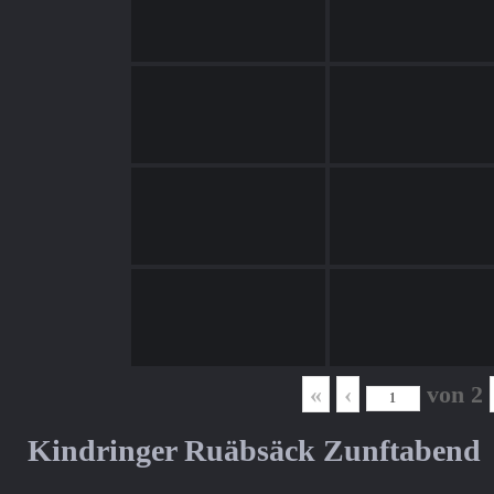
«
‹
von
2
Kindringer Ruäbsäck Zunftabend