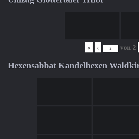
«
‹
von
2
Hexensabbat Kandelhexen Waldki