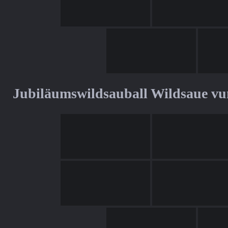
Jubiläumswildsauball Wildsaue v