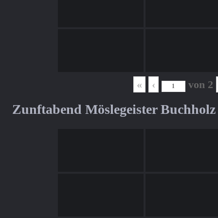
«
‹
von
2
Zunftabend Möslegeister Buchholz