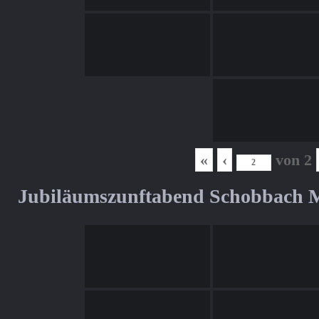
«
‹
von
2
Jubiläumszunftabend Schobbach M