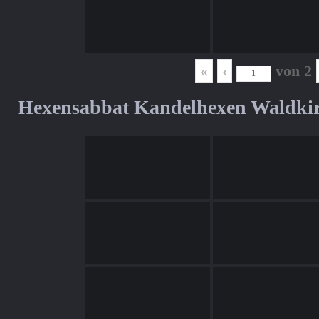
«
‹
von
2
Hexensabbat Kandelhexen Waldki