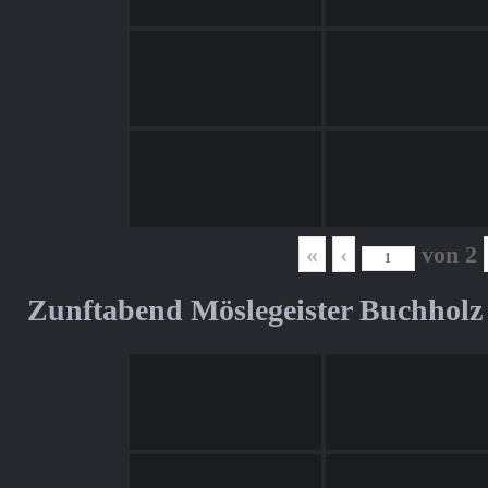
«
‹
von
2
Zunftabend Möslegeister Buchholz