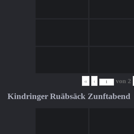
«
‹
von
2
Kindringer Ruäbsäck Zunftabend