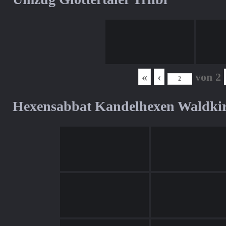
«
‹
von
2
Hexensabbat Kandelhexen Waldki