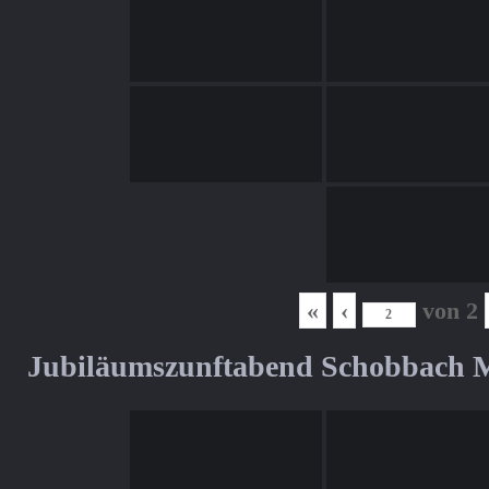
«
‹
von
2
Jubiläumszunftabend Schobbach M