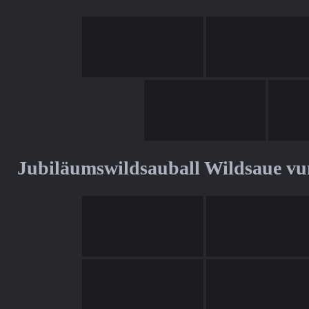
Jubiläumswildsauball Wildsaue v