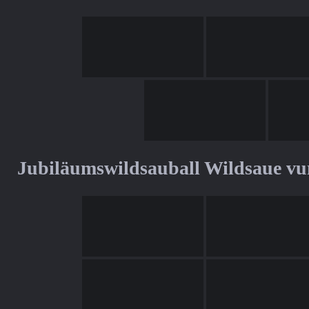
Jubiläumswildsauball Wildsaue v