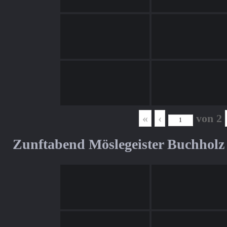
«
‹
von
2
Zunftabend Möslegeister Buchholz