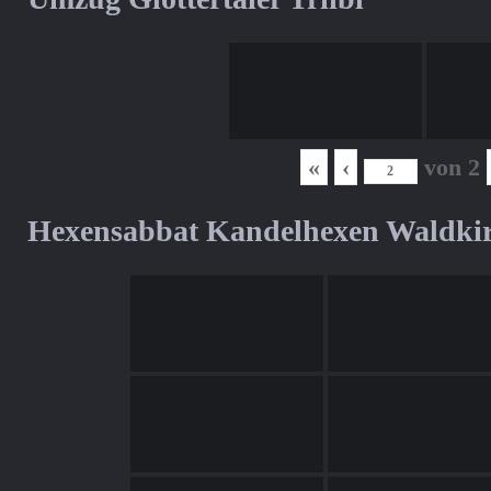
«
‹
von
2
Hexensabbat Kandelhexen Waldki