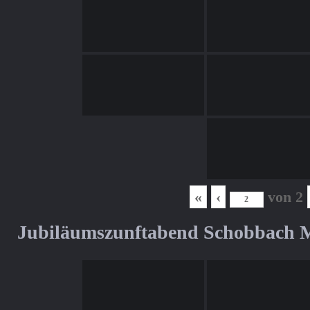
«
‹
von
2
Jubiläumszunftabend Schobbach M