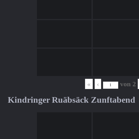
«
‹
von
2
Kindringer Ruäbsäck Zunftabend