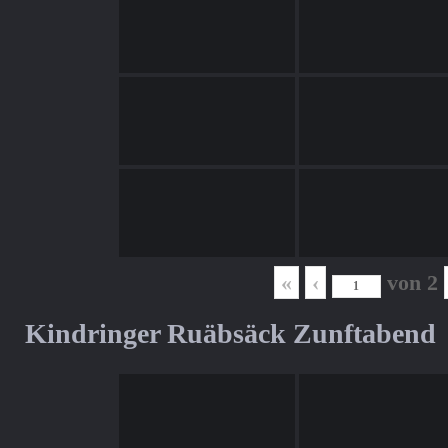
«
‹
von
2
Kindringer Ruäbsäck Zunftabend