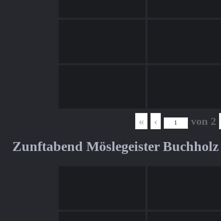
«
‹
von
2
Zunftabend Möslegeister Buchholz