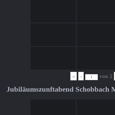
«
‹
von
2
Jubiläumszunftabend Schobbach M