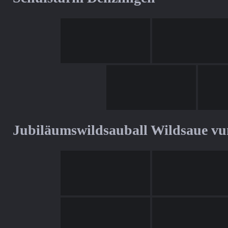
Jubiläumswildsauball Wildsaue v