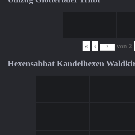
«
‹
von
2
Hexensabbat Kandelhexen Waldki