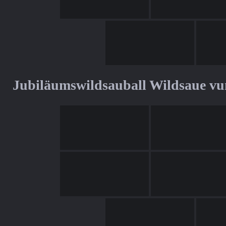
Jubiläumswildsauball Wildsaue v