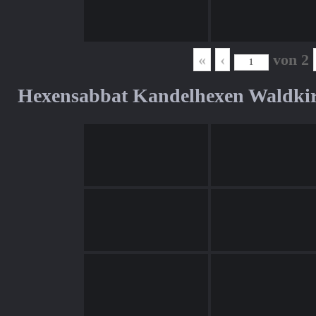
«
‹
von
2
Hexensabbat Kandelhexen Waldki