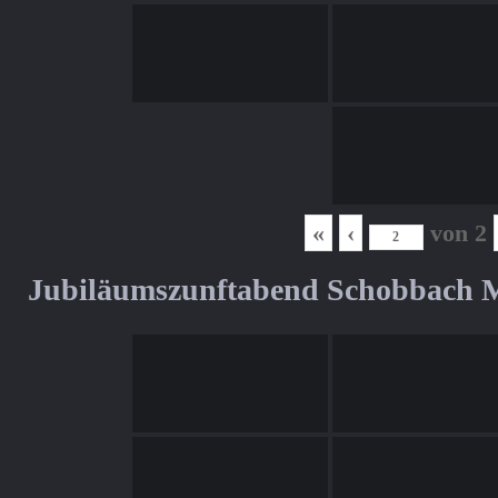
«
‹
von
2
Jubiläumszunftabend Schobbach M