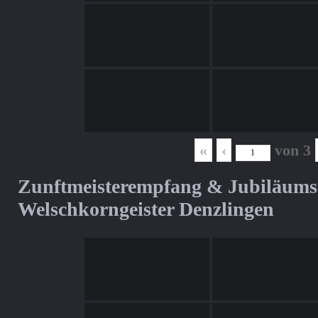
«
‹
von
3
Zunftmeisterempfang & Jubiläum
Welschkorngeister Denzlingen