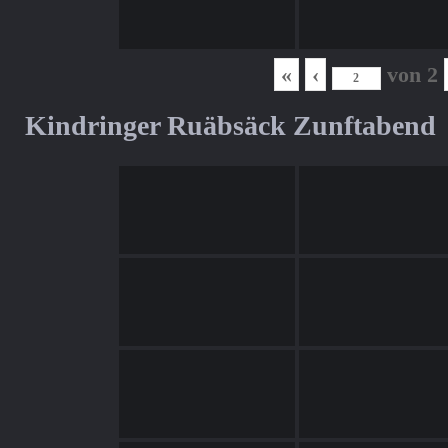
«
‹
von
2
Kindringer Ruäbsäck Zunftabend