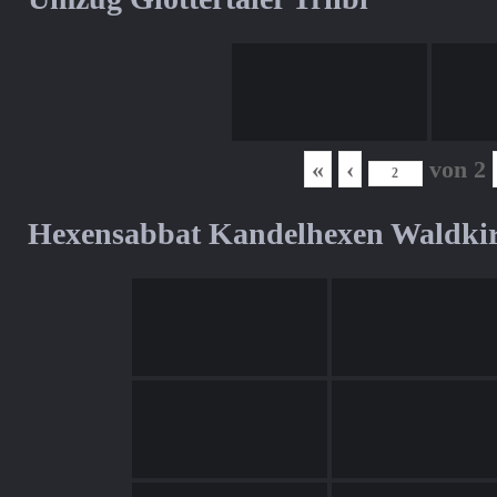
«
‹
von
2
Hexensabbat Kandelhexen Waldki