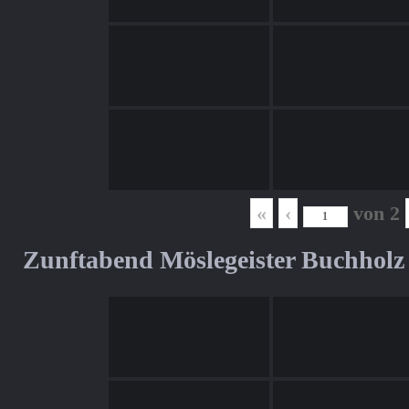
«
‹
von
2
Zunftabend Möslegeister Buchholz