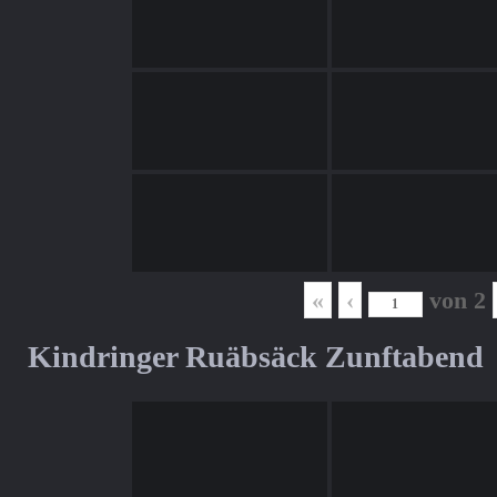
«
‹
von
2
Kindringer Ruäbsäck Zunftabend