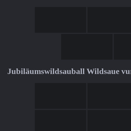
Jubiläumswildsauball Wildsaue v