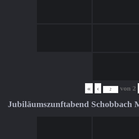
«
‹
von
2
Jubiläumszunftabend Schobbach M