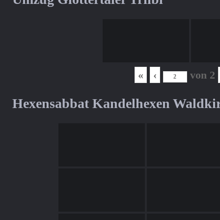
«
‹
von
2
Hexensabbat Kandelhexen Waldki