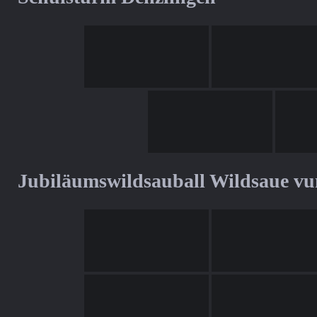
Jubiläumswildsauball Wildsaue v