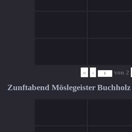
«
‹
von
2
Zunftabend Möslegeister Buchholz