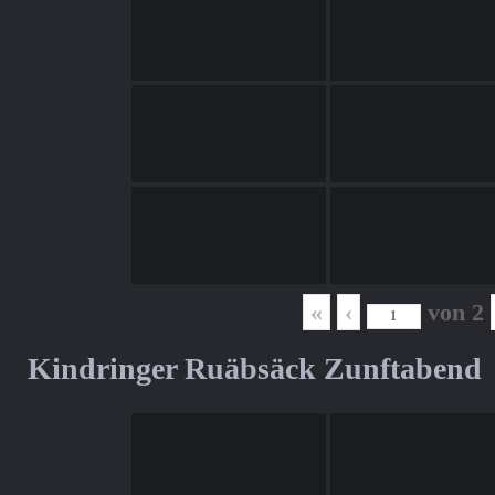
«
‹
von
2
Kindringer Ruäbsäck Zunftabend