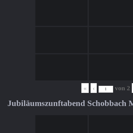
«
‹
von
2
Jubiläumszunftabend Schobbach M