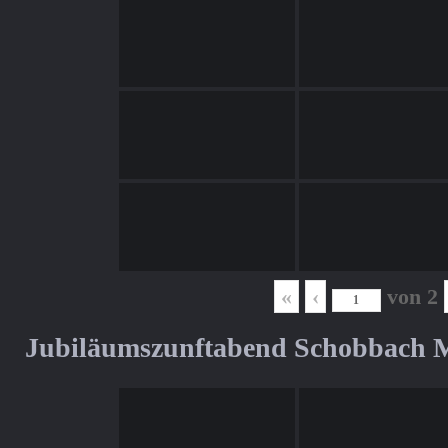
«
‹
von
2
Jubiläumszunftabend Schobbach M