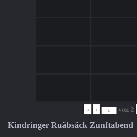
«
‹
von
2
Kindringer Ruäbsäck Zunftabend