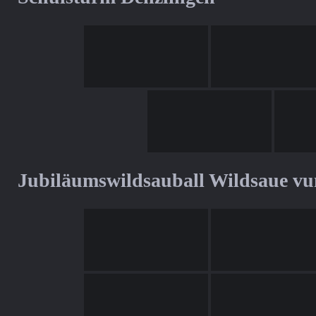
Jubiläumswildsauball Wildsaue v