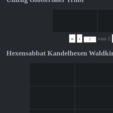
«
‹
von
2
Hexensabbat Kandelhexen Waldki