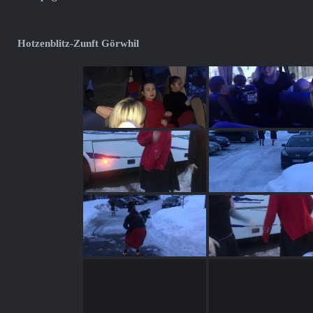
Hotzenblitz-Zunft Görwhil