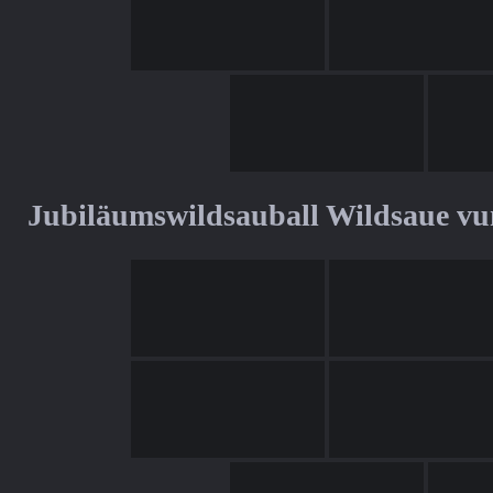
Jubiläumswildsauball Wildsaue v