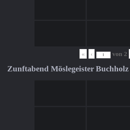
«
‹
von
2
Zunftabend Möslegeister Buchholz