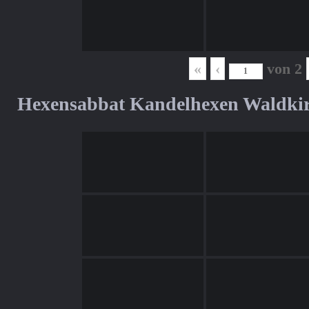
«
‹
von
2
Hexensabbat Kandelhexen Waldki