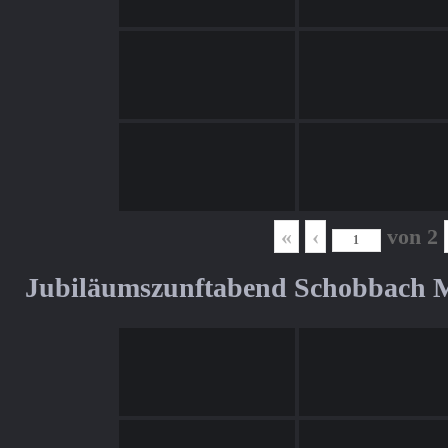
«
‹
von
2
Jubiläumszunftabend Schobbach M