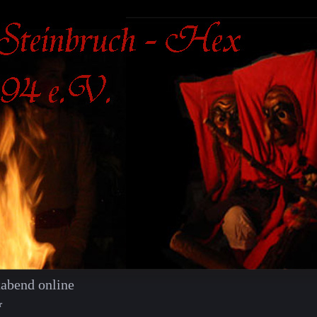
tabend online
r