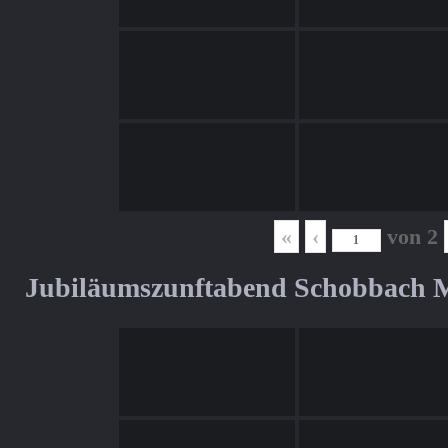
«
‹
von
2
Jubiläumszunftabend Schobbach M