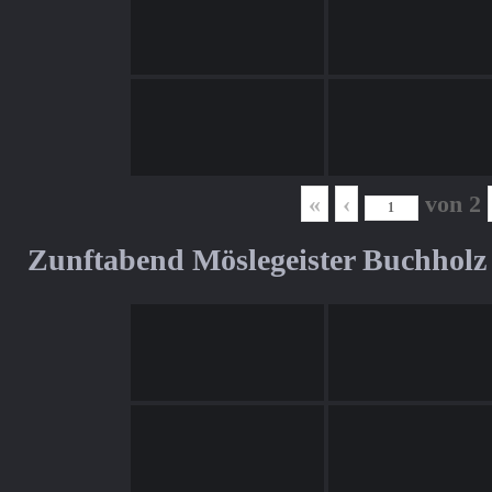
«
‹
von
2
Zunftabend Möslegeister Buchholz