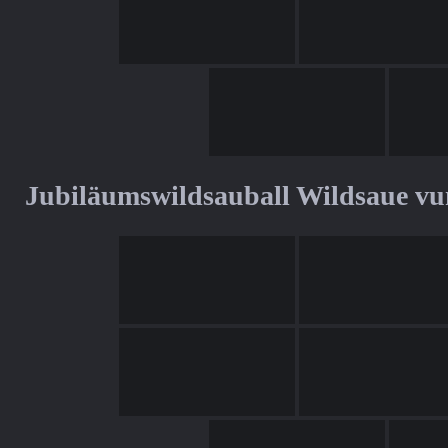
Jubiläumswildsauball Wildsaue v