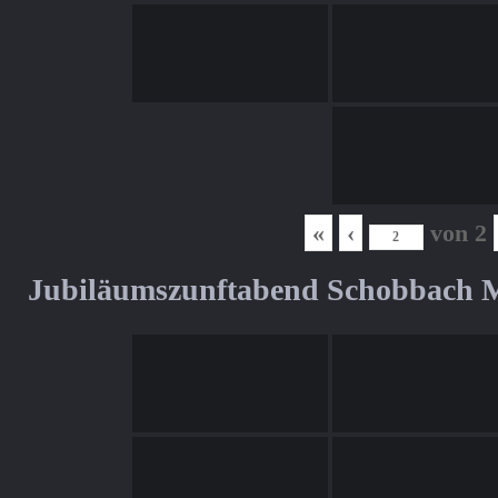
«
‹
von
2
Jubiläumszunftabend Schobbach M