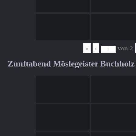
«
‹
von
2
Zunftabend Möslegeister Buchholz