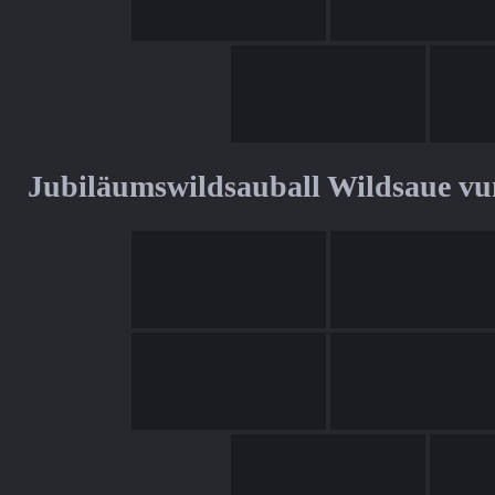
Jubiläumswildsauball Wildsaue v