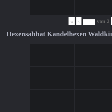
«
‹
von
2
Hexensabbat Kandelhexen Waldki