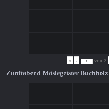
«
‹
von
2
Zunftabend Möslegeister Buchholz