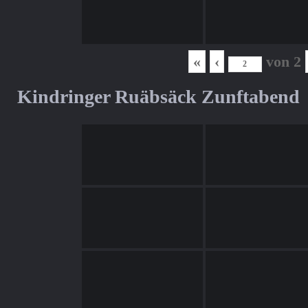
«
‹
von
2
Kindringer Ruäbsäck Zunftabend