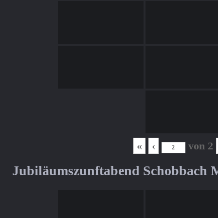
«
‹
von
2
Jubiläumszunftabend Schobbach M