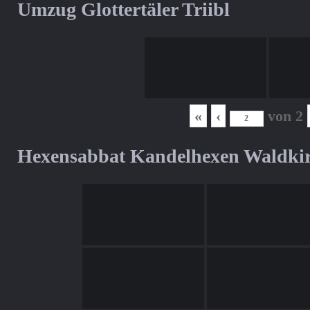
Umzug Glottertäler Triibl
«
‹
von
2
Hexensabbat Kandelhexen Waldki