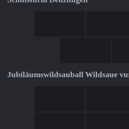
Jubiläumswildsauball Wildsaue v