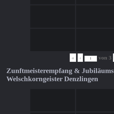
«
‹
von
3
Zunftmeisterempfang & Jubiläum
Welschkorngeister Denzlingen