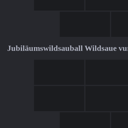
Jubiläumswildsauball Wildsaue v