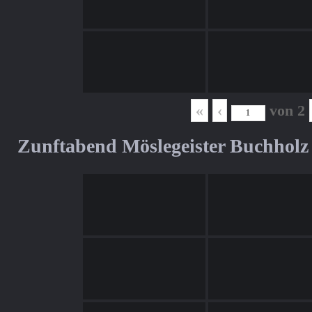
«
‹
von
2
Zunftabend Möslegeister Buchholz