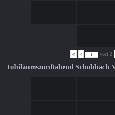
«
‹
von
2
Jubiläumszunftabend Schobbach M