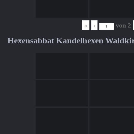
«
‹
von
2
Hexensabbat Kandelhexen Waldki