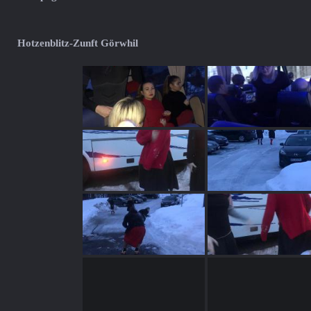
Hotzenblitz-Zunft Görwhil