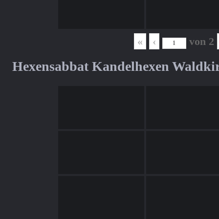
«
‹
von
2
Hexensabbat Kandelhexen Waldki