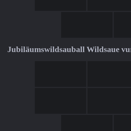
Jubiläumswildsauball Wildsaue v