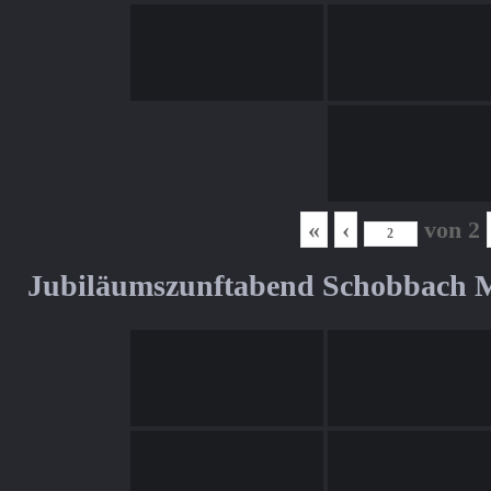
«
‹
von
2
Jubiläumszunftabend Schobbach M