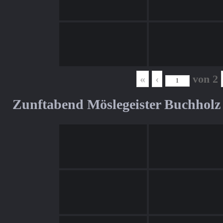
«
‹
von
2
Zunftabend Möslegeister Buchholz