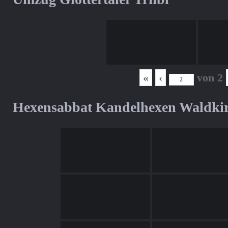
«
‹
von
2
Hexensabbat Kandelhexen Waldki