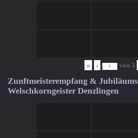
«
‹
von
3
Zunftmeisterempfang & Jubiläum
Welschkorngeister Denzlingen