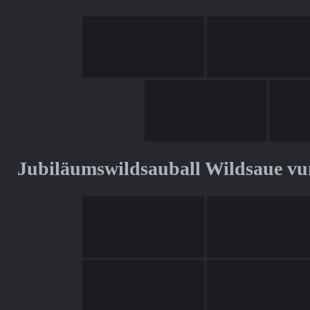
Jubiläumswildsauball Wildsaue v