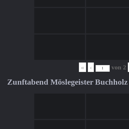
«
‹
von
2
Zunftabend Möslegeister Buchholz