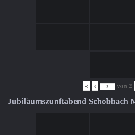
«
‹
von
2
Jubiläumszunftabend Schobbach M