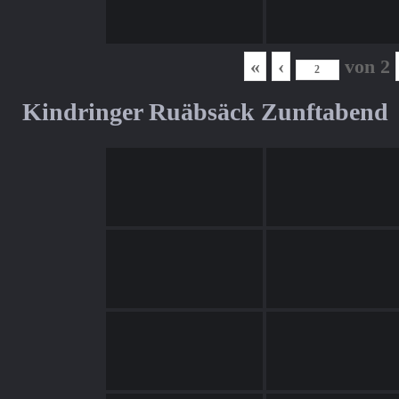
«
‹
von
2
Kindringer Ruäbsäck Zunftabend