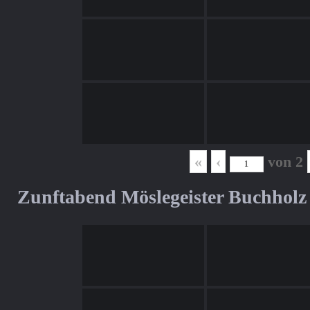
«
‹
von
2
Zunftabend Möslegeister Buchholz