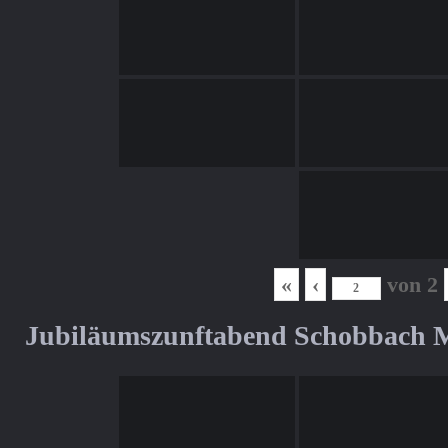
«
‹
von
2
Jubiläumszunftabend Schobbach M