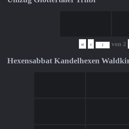
«
‹
von
2
Hexensabbat Kandelhexen Waldki