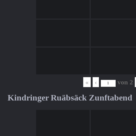
«
‹
von
2
Kindringer Ruäbsäck Zunftabend