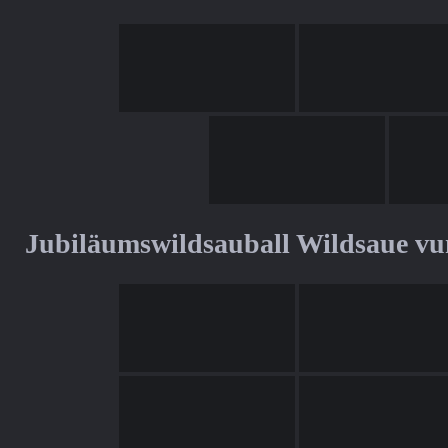
Jubiläumswildsauball Wildsaue v