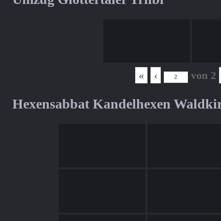
«
‹
von
2
Hexensabbat Kandelhexen Waldki