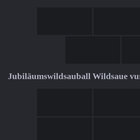
Jubiläumswildsauball Wildsaue v