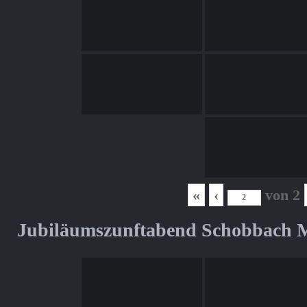
«
‹
von
2
Jubiläumszunftabend Schobbach M