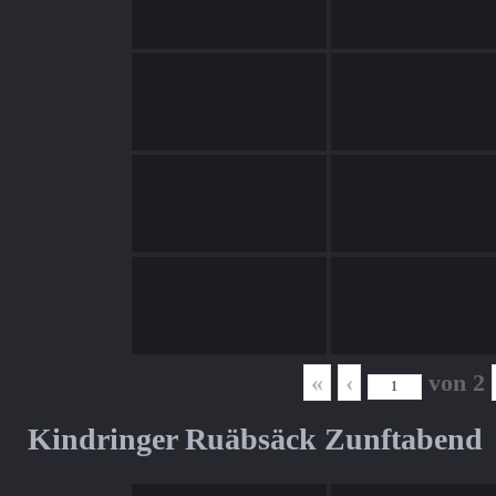
«
‹
von
2
Kindringer Ruäbsäck Zunftabend