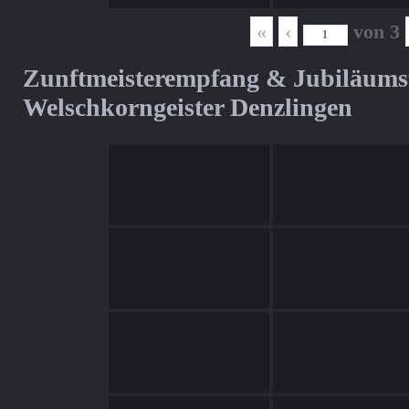
«
‹
von
3
Zunftmeisterempfang & Jubiläum
Welschkorngeister Denzlingen