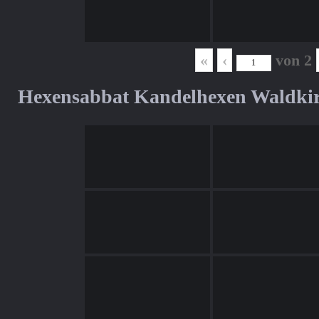
«
‹
von
2
Hexensabbat Kandelhexen Waldki