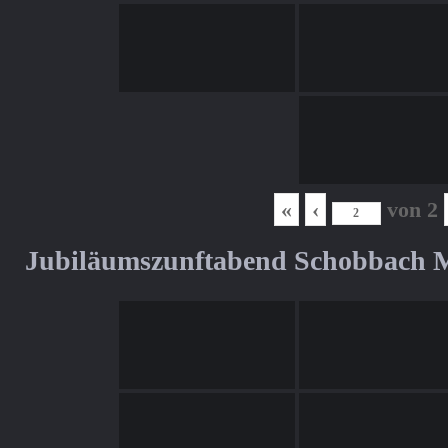
«
‹
von
2
Jubiläumszunftabend Schobbach M