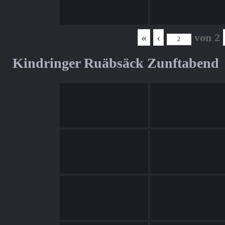
«
‹
von
2
Kindringer Ruäbsäck Zunftabend