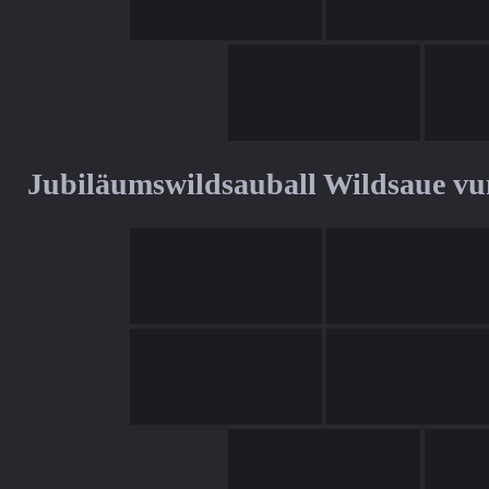
Jubiläumswildsauball Wildsaue v