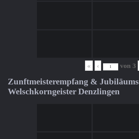
«
‹
von
3
Zunftmeisterempfang & Jubiläum
Welschkorngeister Denzlingen