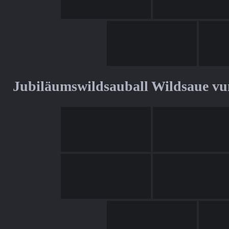
Jubiläumswildsauball Wildsaue v