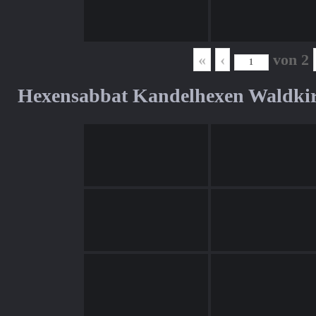
«
‹
von
2
Hexensabbat Kandelhexen Waldki