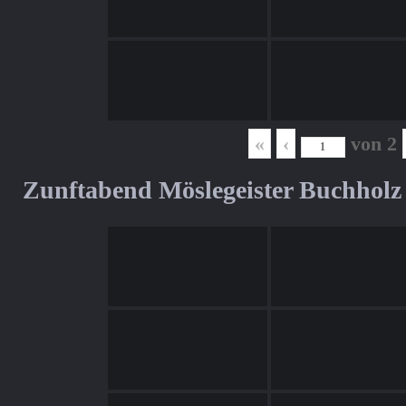
«
‹
von
2
Zunftabend Möslegeister Buchholz