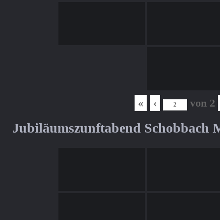
«
‹
von
2
Jubiläumszunftabend Schobbach M