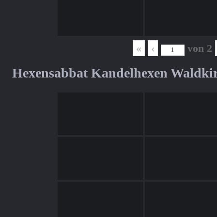
«
‹
von
2
Hexensabbat Kandelhexen Waldki