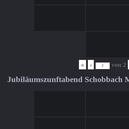
«
‹
von
2
Jubiläumszunftabend Schobbach M