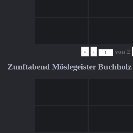
«
‹
von
2
Zunftabend Möslegeister Buchholz