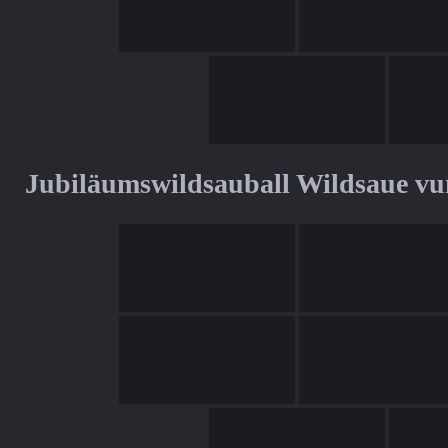
Jubiläumswildsauball Wildsaue v