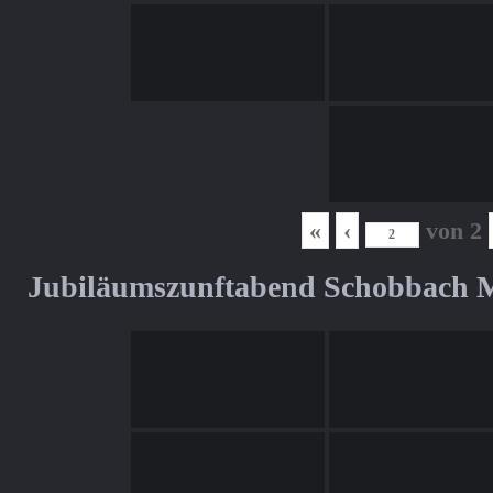
«
‹
von
2
Jubiläumszunftabend Schobbach M