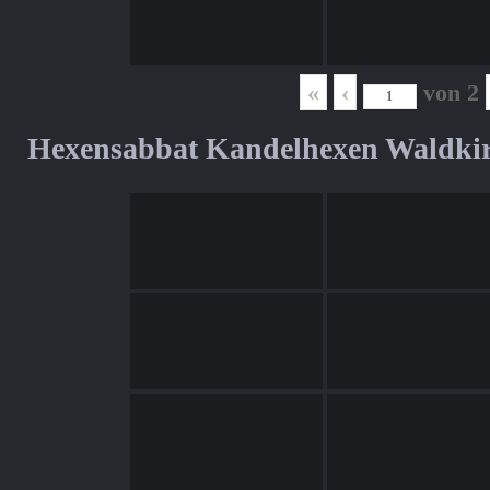
«
‹
von
2
Hexensabbat Kandelhexen Waldki