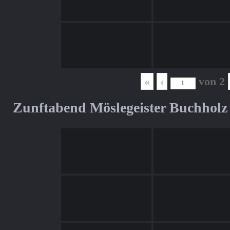
«
‹
von
2
Zunftabend Möslegeister Buchholz