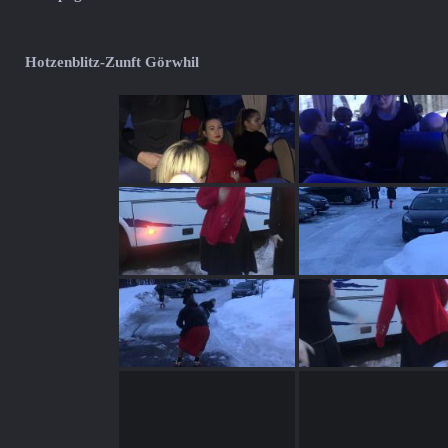
Hotzenblitz-Zunft Görwhil