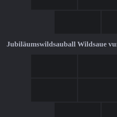
Jubiläumswildsauball Wildsaue v