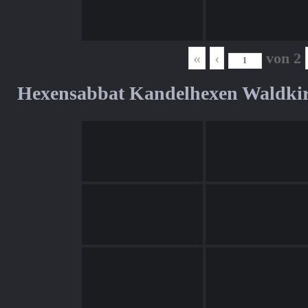
«
‹
von
2
Hexensabbat Kandelhexen Waldki