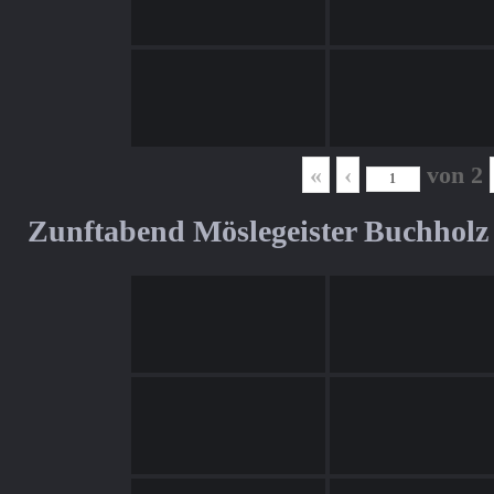
«
‹
von
2
Zunftabend Möslegeister Buchholz