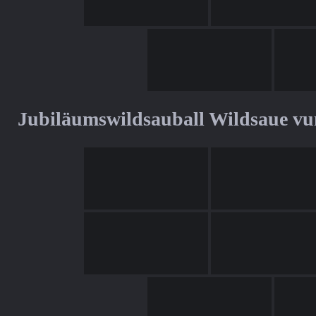
Jubiläumswildsauball Wildsaue v