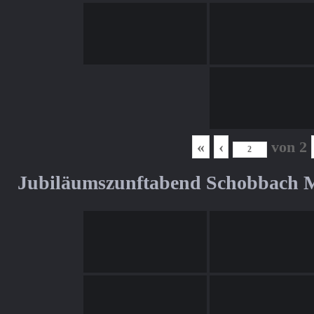
«
‹
von
2
Jubiläumszunftabend Schobbach M