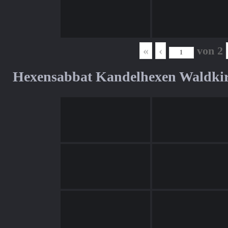
«
‹
von
2
Hexensabbat Kandelhexen Waldki