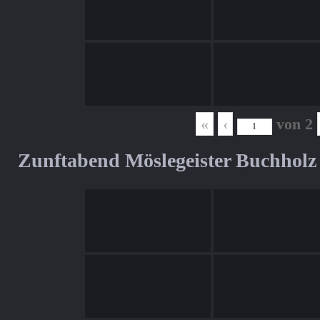
«
‹
von
2
Zunftabend Möslegeister Buchholz