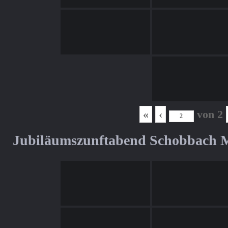
«
‹
von
2
Jubiläumszunftabend Schobbach M