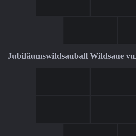
Jubiläumswildsauball Wildsaue v