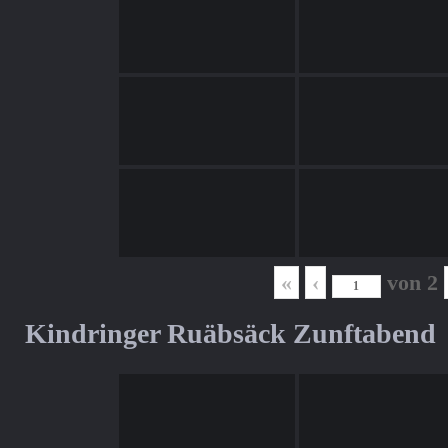
«
‹
von
2
Kindringer Ruäbsäck Zunftabend