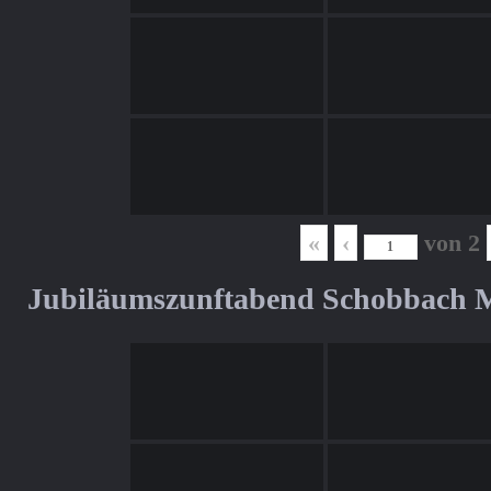
«
‹
von
2
Jubiläumszunftabend Schobbach M