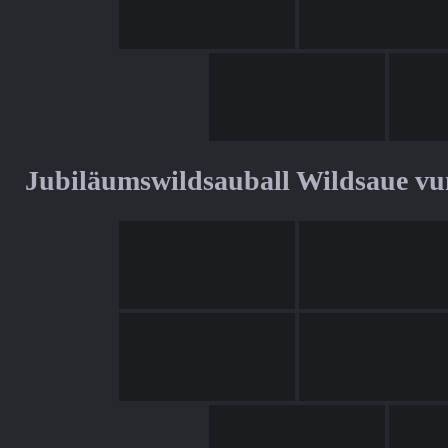
Jubiläumswildsauball Wildsaue v