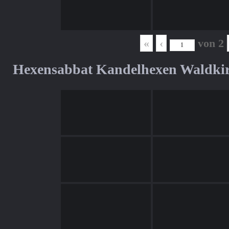
«
‹
von
2
Hexensabbat Kandelhexen Waldki