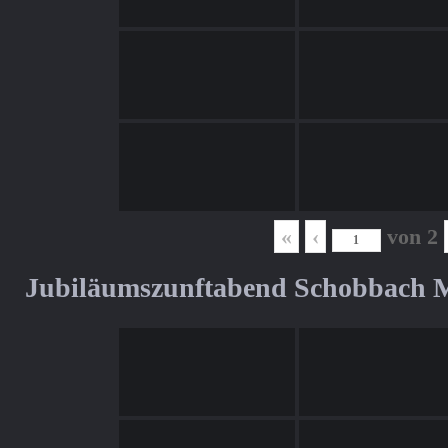
«
‹
von
2
Jubiläumszunftabend Schobbach M