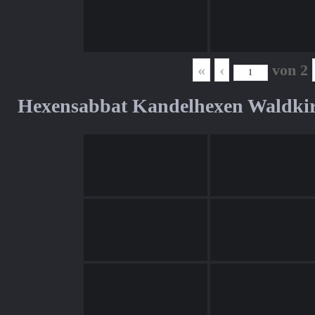
«
‹
von
2
Hexensabbat Kandelhexen Waldki