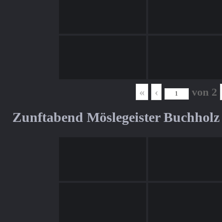
«
‹
von
2
Zunftabend Möslegeister Buchholz