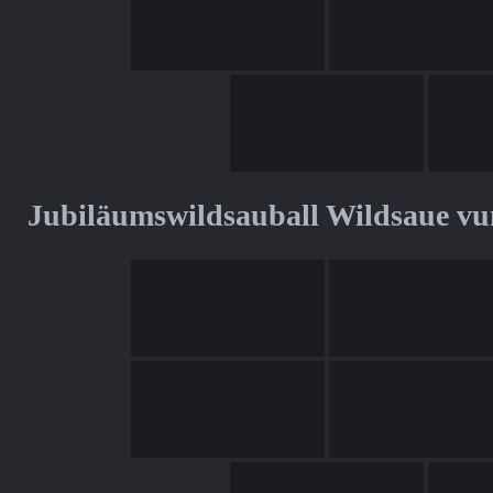
Jubiläumswildsauball Wildsaue v