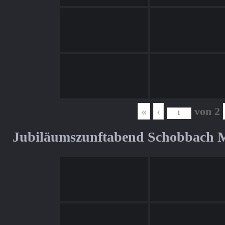
«
‹
von
2
Jubiläumszunftabend Schobbach M