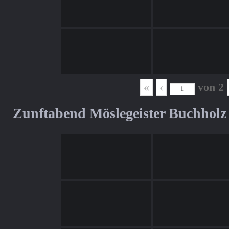
«
‹
von
2
Zunftabend Möslegeister Buchholz