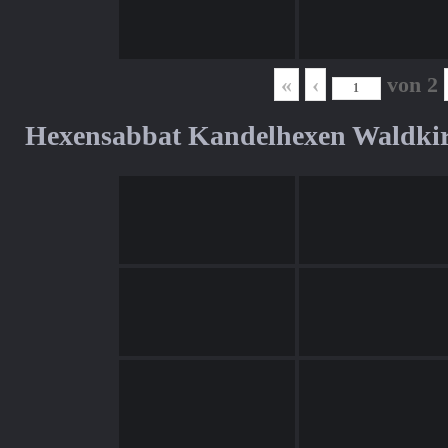
«
‹
von
2
Hexensabbat Kandelhexen Waldki