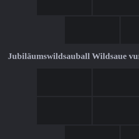
Jubiläumswildsauball Wildsaue v