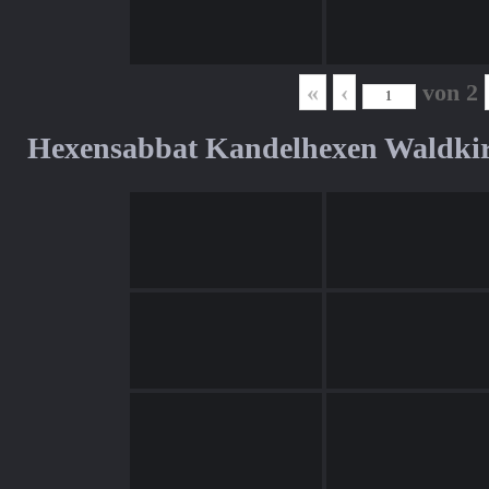
«
‹
von
2
Hexensabbat Kandelhexen Waldki