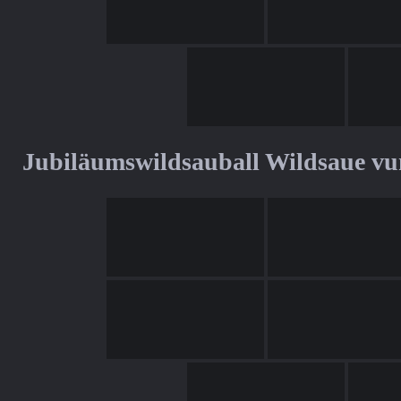
Jubiläumswildsauball Wildsaue v