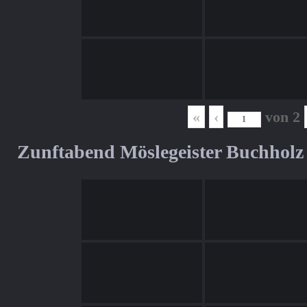
«
‹
von
2
Zunftabend Möslegeister Buchholz