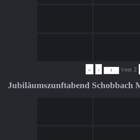
«
‹
von
2
Jubiläumszunftabend Schobbach M