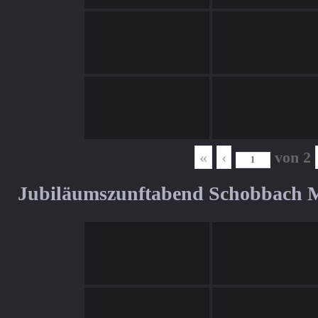
«
‹
von
2
Jubiläumszunftabend Schobbach M