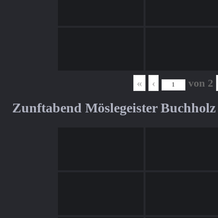
«
‹
von
2
Zunftabend Möslegeister Buchholz