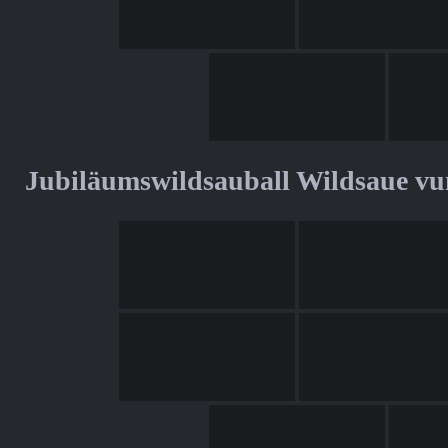
Jubiläumswildsauball Wildsaue v