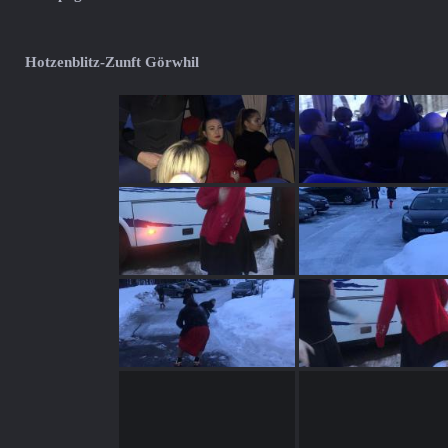
Hotzenblitz-Zunft Görwhil