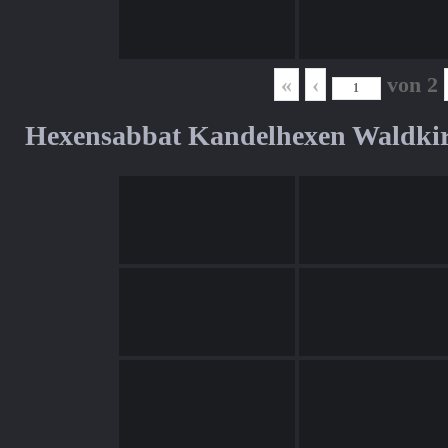
«
‹
von
2
Hexensabbat Kandelhexen Waldki