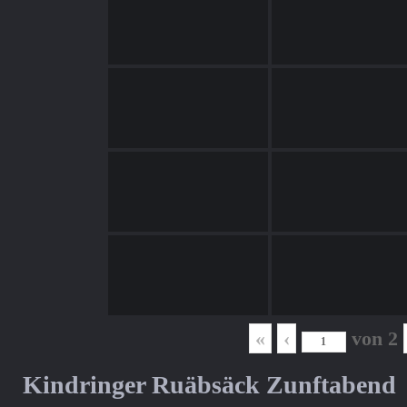
«
‹
von
2
Kindringer Ruäbsäck Zunftabend