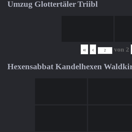
Umzug Glottertäler Triibl
«
‹
von
2
Hexensabbat Kandelhexen Waldki