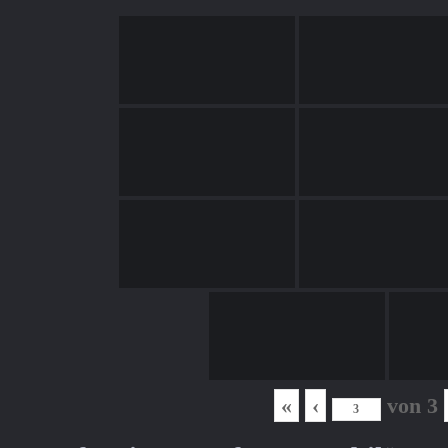
«
‹
von
3