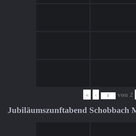
«
‹
von
2
Jubiläumszunftabend Schobbach M