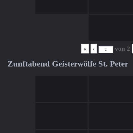
«
‹
von
2
Zunftabend Geisterwölfe St. Peter