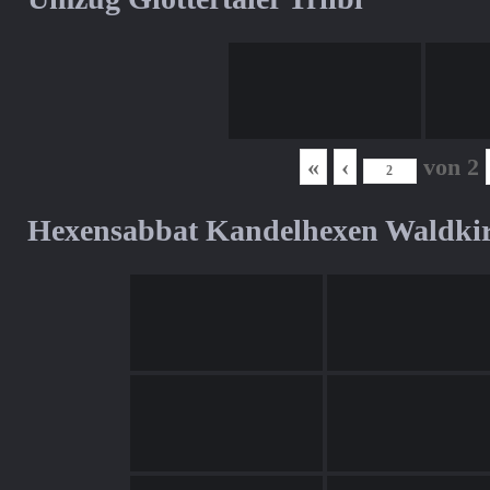
«
‹
von
2
Hexensabbat Kandelhexen Waldki