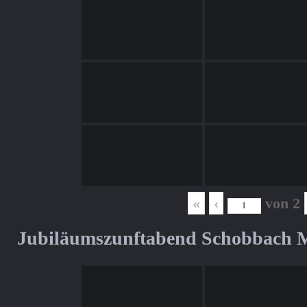
«
‹
von
2
Jubiläumszunftabend Schobbach M