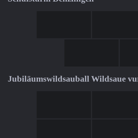
Jubiläumswildsauball Wildsaue v