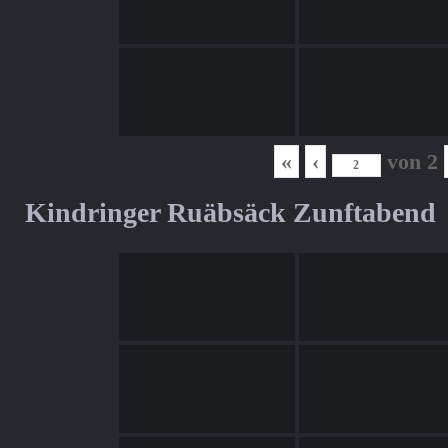
«
‹
von
2
Kindringer Ruäbsäck Zunftabend