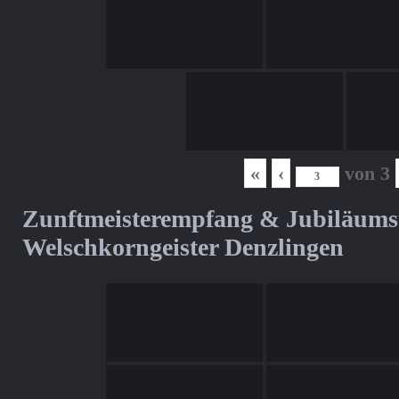
«
‹
von
3
Zunftmeisterempfang & Jubiläum
Welschkorngeister Denzlingen