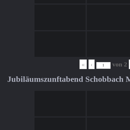
«
‹
von
2
Jubiläumszunftabend Schobbach M