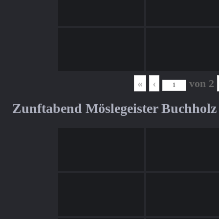
«
‹
von
2
Zunftabend Möslegeister Buchholz