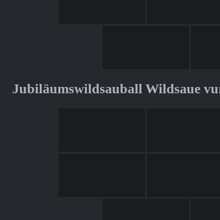
Jubiläumswildsauball Wildsaue v