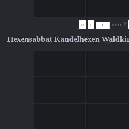
«
‹
von
2
Hexensabbat Kandelhexen Waldki