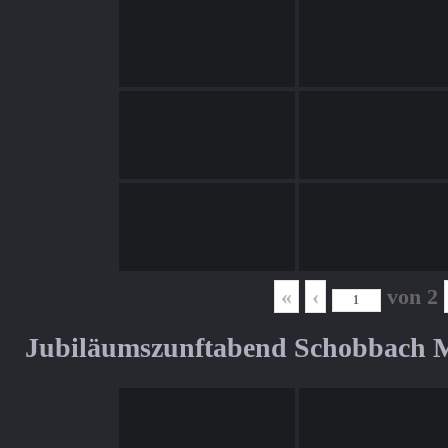
«
‹
von
2
Jubiläumszunftabend Schobbach M