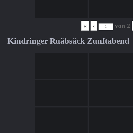
«
‹
von
2
Kindringer Ruäbsäck Zunftabend