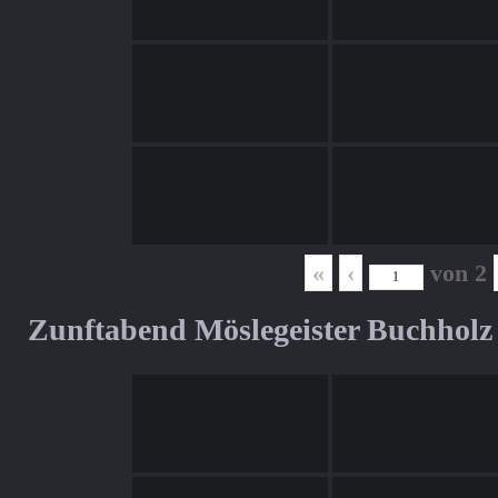
«
‹
von
2
Zunftabend Möslegeister Buchholz