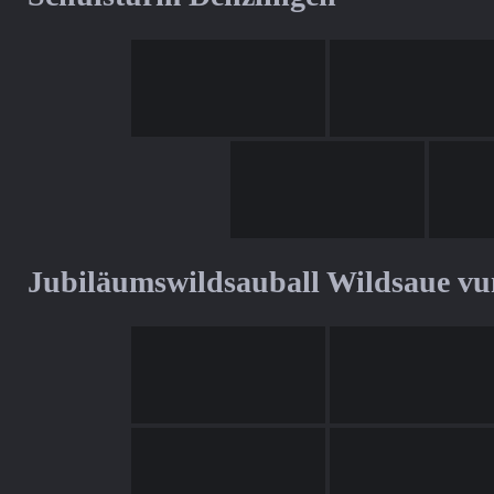
Jubiläumswildsauball Wildsaue v