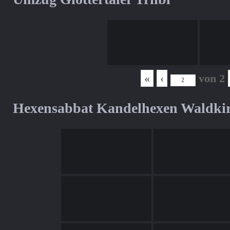
«
‹
von
2
Hexensabbat Kandelhexen Waldki