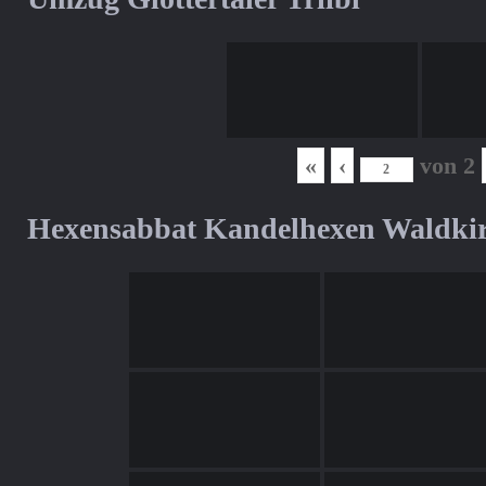
«
‹
von
2
Hexensabbat Kandelhexen Waldki