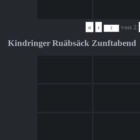
«
‹
von
2
Kindringer Ruäbsäck Zunftabend