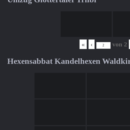
«
‹
von
2
Hexensabbat Kandelhexen Waldki