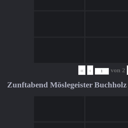
«
‹
von
2
Zunftabend Möslegeister Buchholz