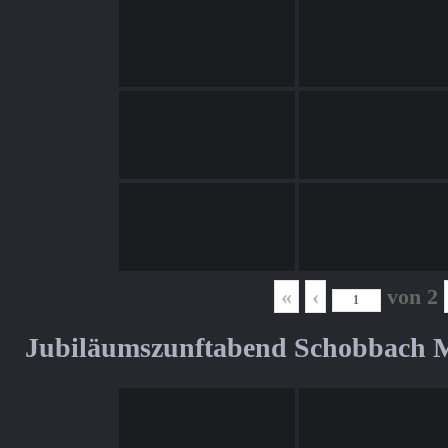
«
‹
von
2
Jubiläumszunftabend Schobbach M