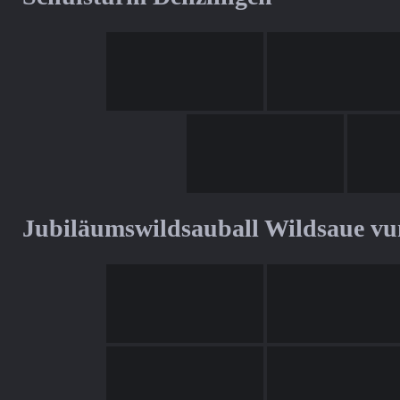
Jubiläumswildsauball Wildsaue v