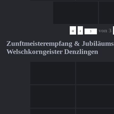
«
‹
von
3
Zunftmeisterempfang & Jubiläum
Welschkorngeister Denzlingen