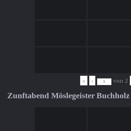
«
‹
von
2
Zunftabend Möslegeister Buchholz