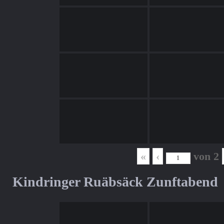
«
‹
von
2
Kindringer Ruäbsäck Zunftabend