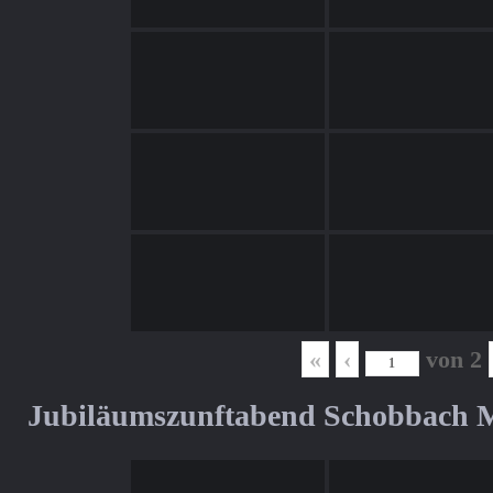
«
‹
von
2
Jubiläumszunftabend Schobbach M