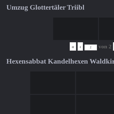
Umzug Glottertäler Triibl
«
‹
von
2
Hexensabbat Kandelhexen Waldki