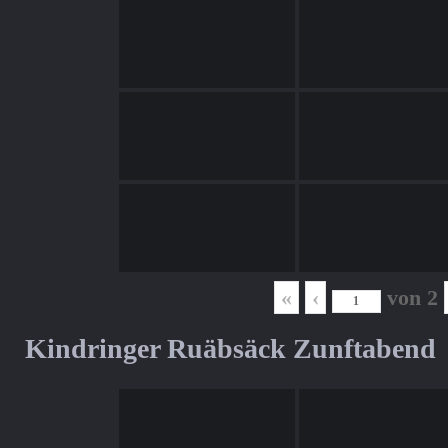
«
‹
von
2
Kindringer Ruäbsäck Zunftabend