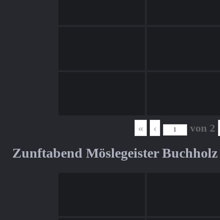
«
‹
von
2
Zunftabend Möslegeister Buchholz