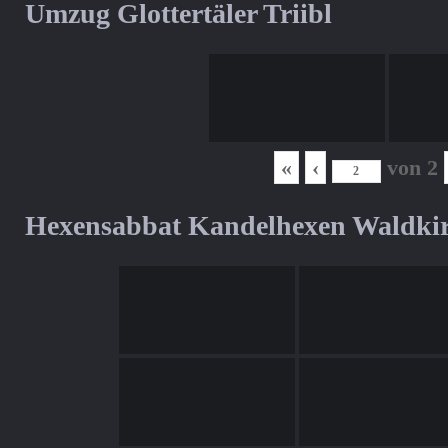
Umzug Glottertäler Triibl
«
‹
von
2
Hexensabbat Kandelhexen Waldki