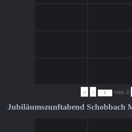
«
‹
von
2
Jubiläumszunftabend Schobbach M