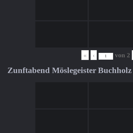
«
‹
von
2
Zunftabend Möslegeister Buchholz