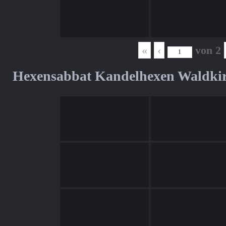
«
‹
von
2
Hexensabbat Kandelhexen Waldki