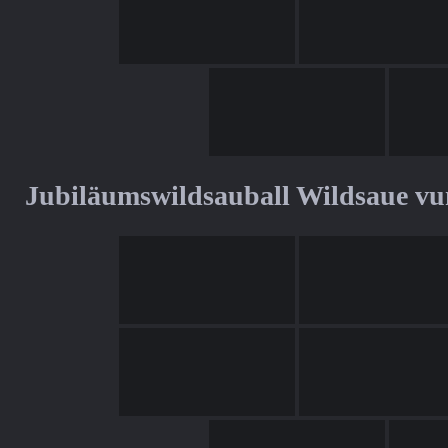
Jubiläumswildsauball Wildsaue v