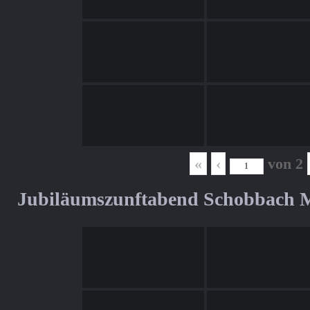
«
‹
von
2
Jubiläumszunftabend Schobbach M