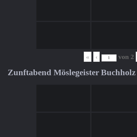
«
‹
von
2
Zunftabend Möslegeister Buchholz