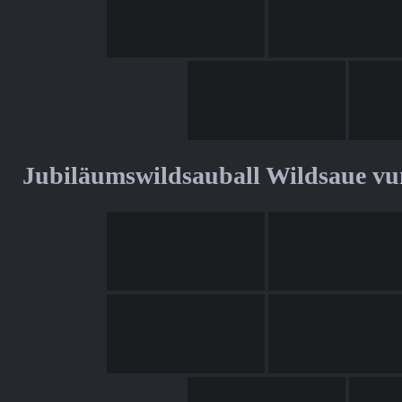
Jubiläumswildsauball Wildsaue v