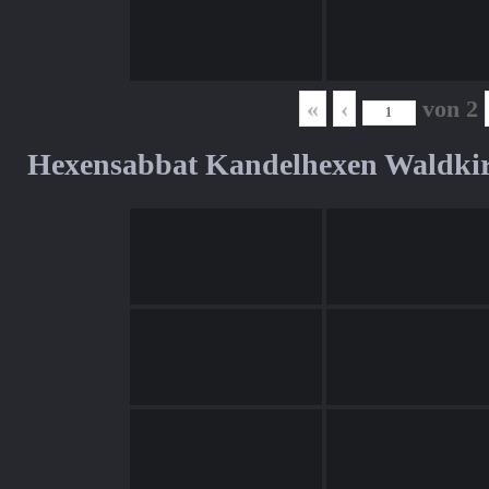
«
‹
von
2
Hexensabbat Kandelhexen Waldki