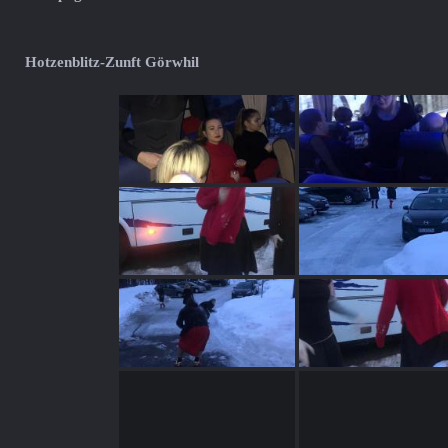
Hotzenblitz-Zunft Görwhil