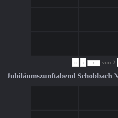
«
‹
von
2
Jubiläumszunftabend Schobbach M