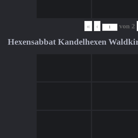
«
‹
von
2
Hexensabbat Kandelhexen Waldki