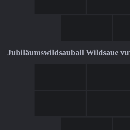
Jubiläumswildsauball Wildsaue v