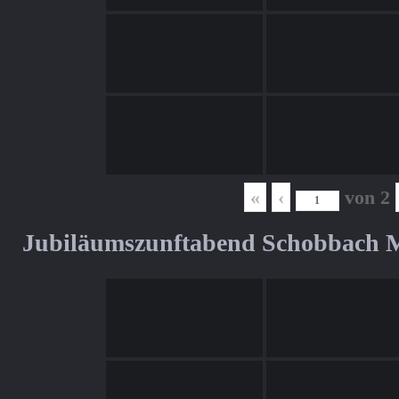
«
‹
von
2
Jubiläumszunftabend Schobbach M