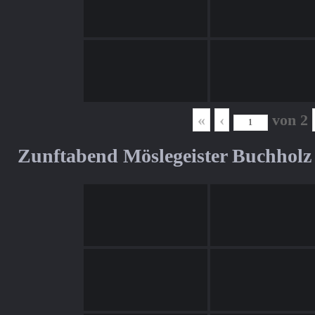
«
‹
von
2
Zunftabend Möslegeister Buchholz