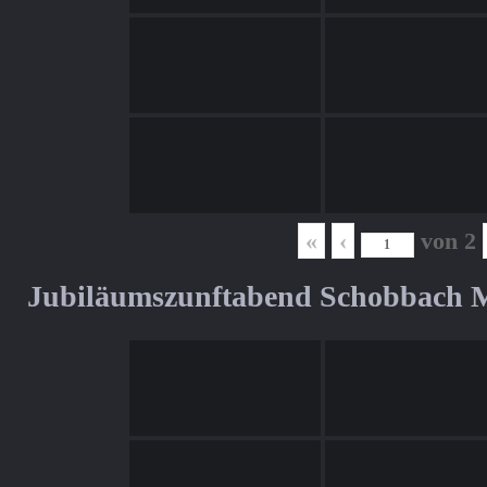
«
‹
von
2
Jubiläumszunftabend Schobbach M