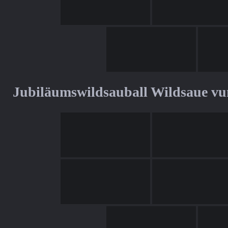
Jubiläumswildsauball Wildsaue v