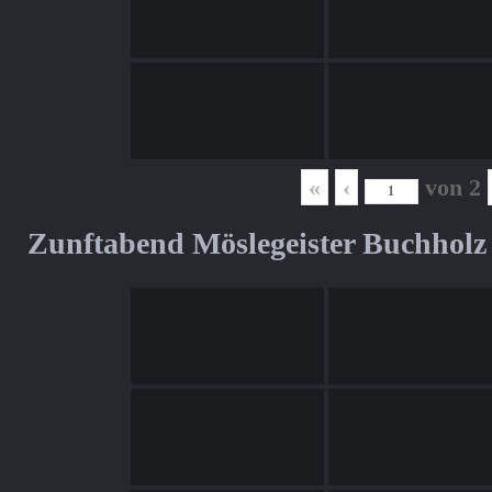
«
‹
von
2
Zunftabend Möslegeister Buchholz