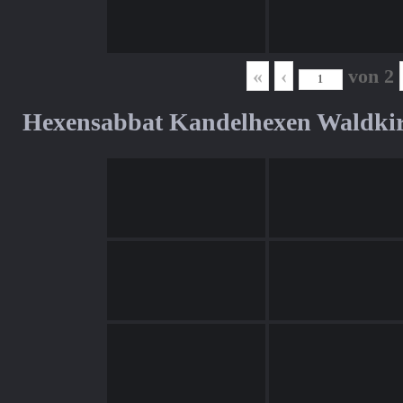
«
‹
von
2
Hexensabbat Kandelhexen Waldki