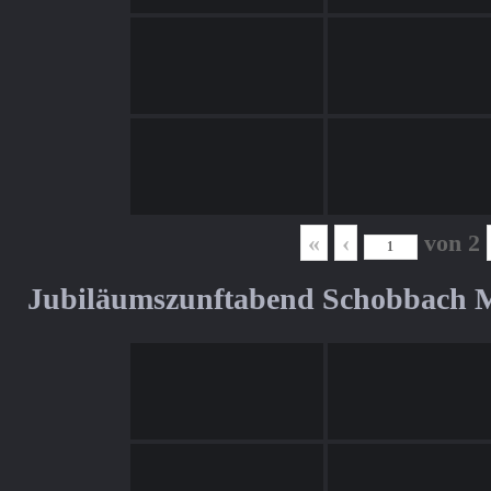
«
‹
von
2
Jubiläumszunftabend Schobbach M