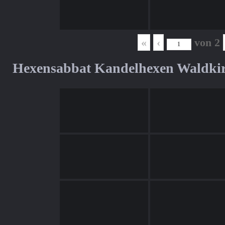
«
‹
von
2
Hexensabbat Kandelhexen Waldki