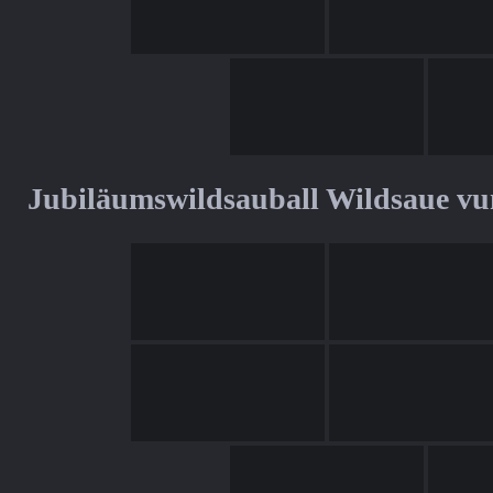
Jubiläumswildsauball Wildsaue v