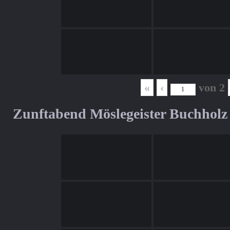
«
‹
von
2
Zunftabend Möslegeister Buchholz