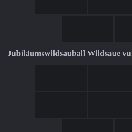
Jubiläumswildsauball Wildsaue v