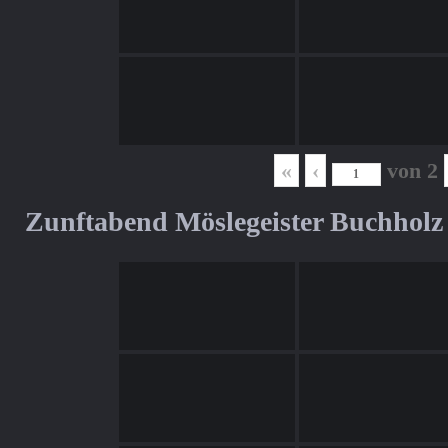
«
‹
von
2
Zunftabend Möslegeister Buchholz