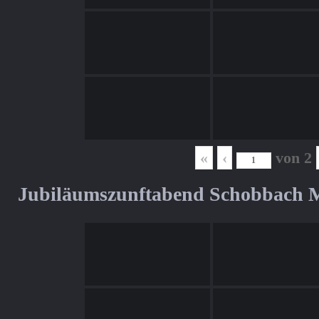
«
‹
von
2
Jubiläumszunftabend Schobbach M