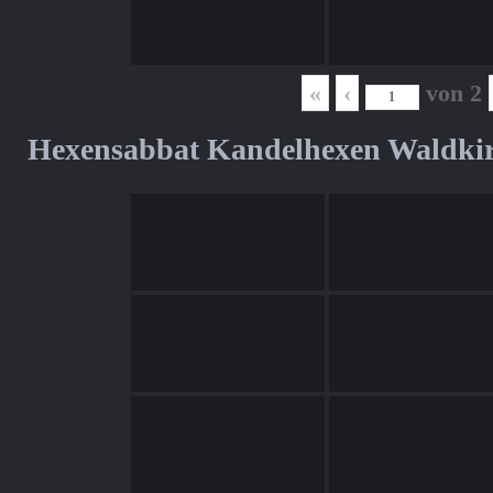
«
‹
von
2
Hexensabbat Kandelhexen Waldki