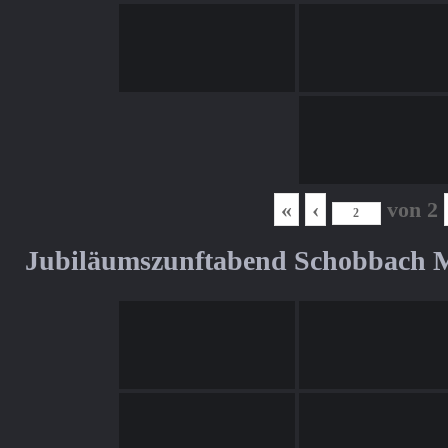
«
‹
von
2
Jubiläumszunftabend Schobbach M