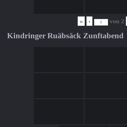
«
‹
von
2
Kindringer Ruäbsäck Zunftabend