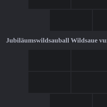
Jubiläumswildsauball Wildsaue v