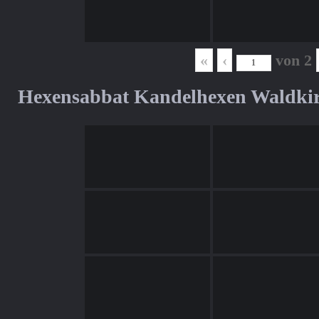
«
‹
von
2
Hexensabbat Kandelhexen Waldki