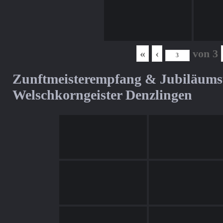
«
‹
von
3
Zunftmeisterempfang & Jubiläum
Welschkorngeister Denzlingen