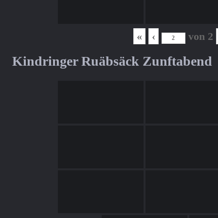
«
‹
von
2
Kindringer Ruäbsäck Zunftabend