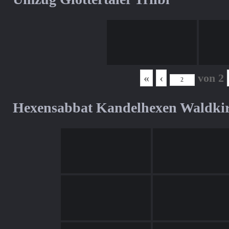
«
‹
von
2
Hexensabbat Kandelhexen Waldki