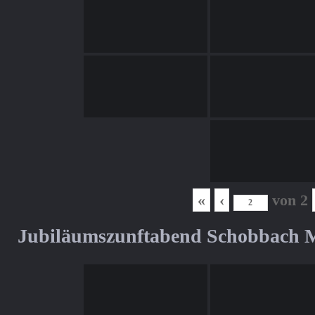
«
‹
von
2
Jubiläumszunftabend Schobbach M