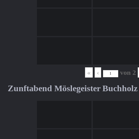
«
‹
von
2
Zunftabend Möslegeister Buchholz