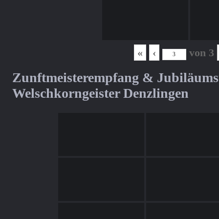
«
‹
von
3
Zunftmeisterempfang & Jubiläum
Welschkorngeister Denzlingen