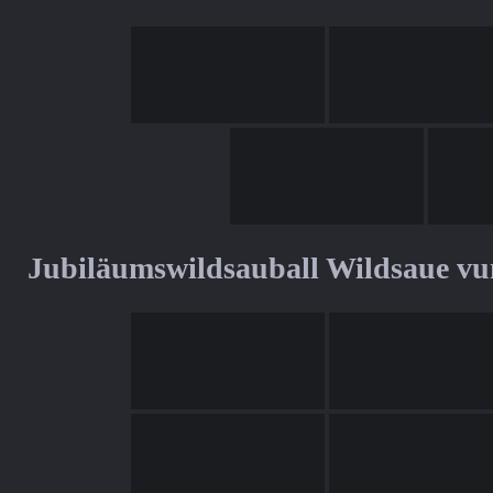
Jubiläumswildsauball Wildsaue v