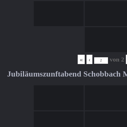
«
‹
von
2
Jubiläumszunftabend Schobbach M