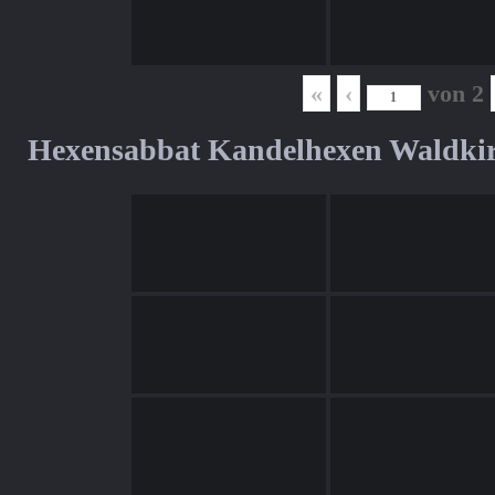
«
‹
von
2
Hexensabbat Kandelhexen Waldki