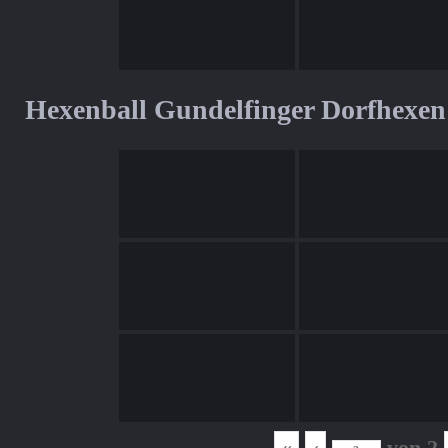
Hexenball Gundelfinger Dorfhexen
«
‹
von
2