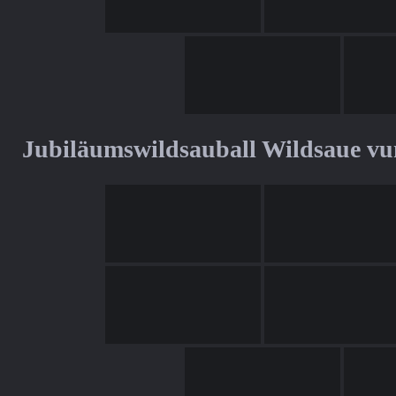
Jubiläumswildsauball Wildsaue v