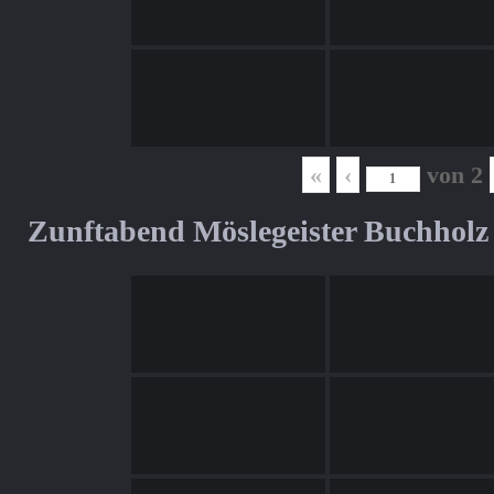
«
‹
von
2
Zunftabend Möslegeister Buchholz