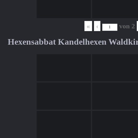
«
‹
von
2
Hexensabbat Kandelhexen Waldki