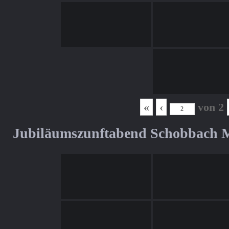
«
‹
von
2
Jubiläumszunftabend Schobbach M