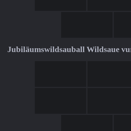
Jubiläumswildsauball Wildsaue v