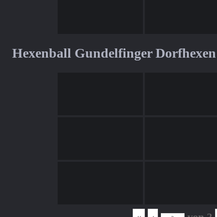
Hexenball Gundelfinger Dorfhexen
«
‹
von
2