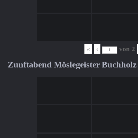
«
‹
von
2
Zunftabend Möslegeister Buchholz