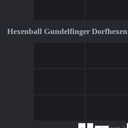
Hexenball Gundelfinger Dorfhexen
«
‹
von
2