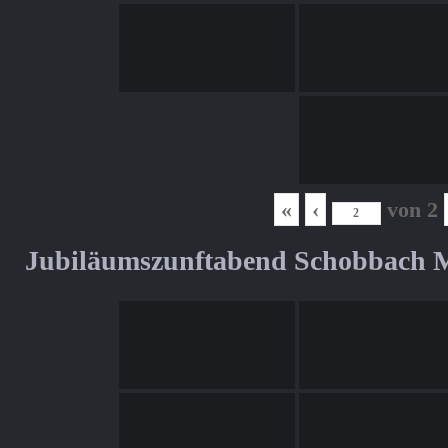
«
‹
von
2
Jubiläumszunftabend Schobbach M