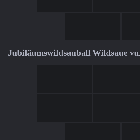
Jubiläumswildsauball Wildsaue v