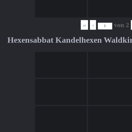
«
‹
von
2
Hexensabbat Kandelhexen Waldki