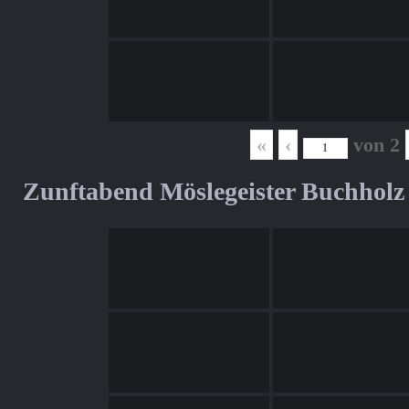
«
‹
von
2
Zunftabend Möslegeister Buchholz