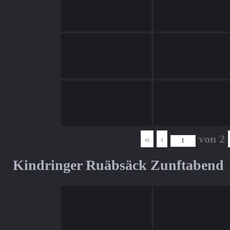
«
‹
von
2
Kindringer Ruäbsäck Zunftabend