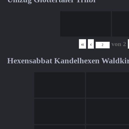
«
‹
von
2
Hexensabbat Kandelhexen Waldki