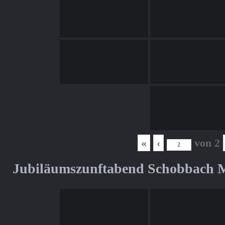
«
‹
von
2
Jubiläumszunftabend Schobbach M