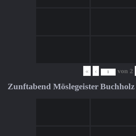
«
‹
von
2
Zunftabend Möslegeister Buchholz